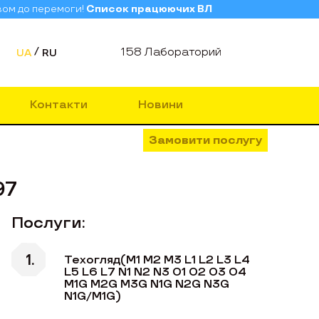
зом до перемоги!
Список працюючих ВЛ
158 Лабораторий
UA
RU
Контакти
Новини
Замовити послугу
97
Послуги:
Техогляд(M1 M2 M3 L1 L2 L3 L4
L5 L6 L7 N1 N2 N3 O1 O2 O3 O4
M1G M2G M3G N1G N2G N3G
N1G/M1G)