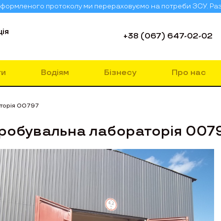
о оформленого протоколу ми перераховуємо на потреби ЗСУ. Ра
ія
+38 (067) 647-02-02
ги
Водіям
Бізнесу
Про нас
торія 00797
робувальна лабораторія 007