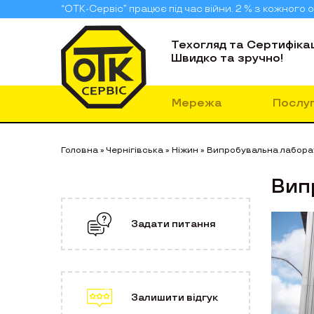
“ОТК-Сервіс” працює під час війни. 2 % з кожног
Техогляд та Сертифікац
Швидко та зручно!
Мережа
Послу
Головна
»
Чернігівська
»
Ніжин
»
Випробувальна лабора
Вип
Задати питання
Залишити відгук