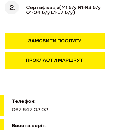
Сертифікація(М1 б/у N1-N3 б/у
О1-О4 б/у L1-L7 б/у)
ЗАМОВИТИ ПОСЛУГУ
ПРОКЛАСТИ МАРШРУТ
Телефон:
067 647 02 02
Висота воріт: