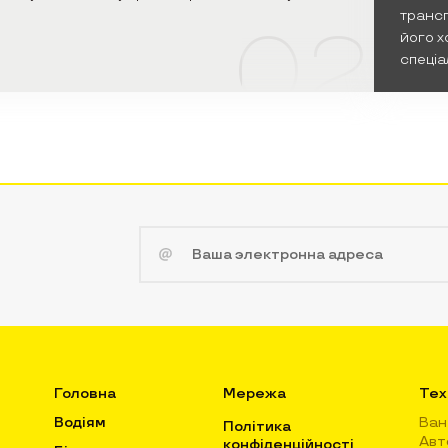
трансп
02
його х
спеціа
Головна
Мережа
Тех
Водіям
Ван
Політика
Авт
конфіденційності