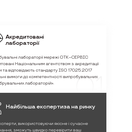
Акредитовані
лабораторії
бувальні лабораторії мережі ОТК–СЕРВІС
товані Національним агентством з акредитації
и та відповідають стандарту ISO 17025:2017
01
ьні вимоги до компетентності випробувальних
ібрувальних лабораторій».
Найбільша експертиза на ринку
ксперти, використовуючи якісне і сучасне
ання, зможуть швидко перевірити ваш