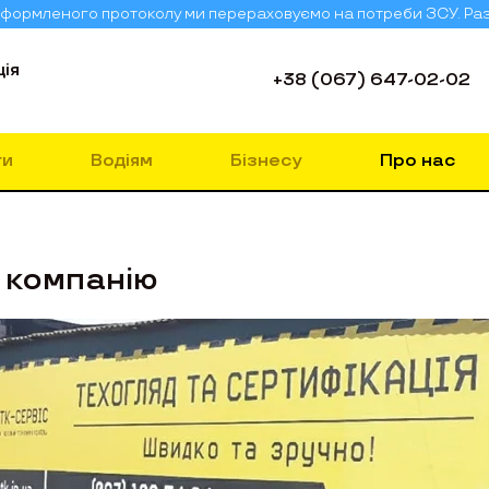
о оформленого протоколу ми перераховуємо на потреби ЗСУ. Ра
ія
+38 (067) 647-02-02
ги
Водіям
Бізнесу
Про нас
 компанію