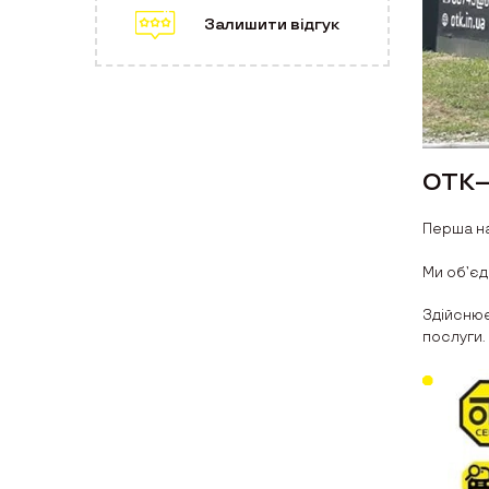
Залишити відгук
ОТК
Перша на
Ми об’єд
Здійснює
послуги.