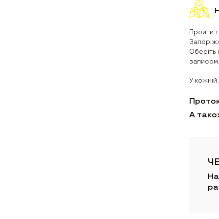
Пройти т
Запоріжж
Оберіть 
записом.
У кожній
Проток
А тако
Ч
На
ра