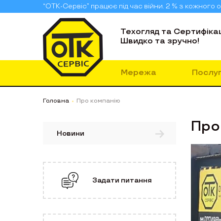
“ОТК-Сервіс” працює під час війни. 2 % з кожног
Техогляд та Сертифікац
Швидко та зручно!
Мережа
Послу
Головна
Про компанію
Про
Новини
Задати питання