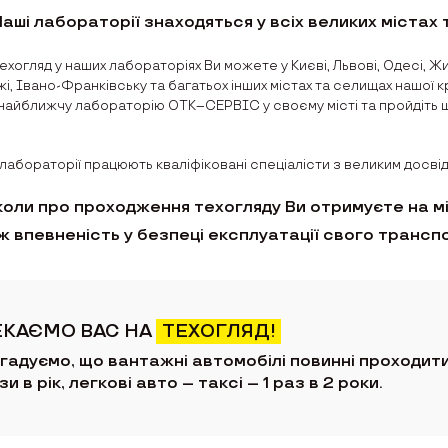
Наші лабораторії знаходяться у всіх великих містах
ехогляд у наших лабораторіях Ви можете у Києві, Львові, Одесі, Жи
і, Івано-Франківську та багатьох інших містах та селищах нашої кр
найближчу лабораторію ОТК–СЕРВІС у своєму місті та пройдіть 
 лабораторії працюють кваліфіковані спеціалісти з великим досвід
оли про проходження техогляду Ви отримуєте на мі
ж впевненість у безпеці експлуатації свого трансп
ЕКАЄМО ВАС НА
ТЕХОГЛЯД!
гадуємо, що вантажні автомобілі повинні проходити 
зи в рік, легкові авто – таксі – 1 раз в 2 роки.