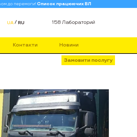
зом до перемоги!
Список працюючих ВЛ
158 Лабораторий
UA
RU
Контакти
Новини
Замовити послугу