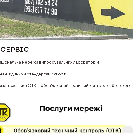
–СЕРВІС
ціональна мережа випробувальних лабораторій.
нані єдиними стандартами якості.
мо техогляд (ОТК – обов’язковий технічний контроль або техогляд