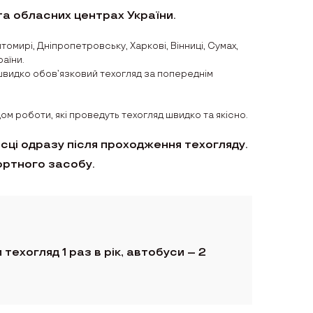
 та обласних центрах України.
томирі, Дніпропетровську, Харкові, Вінниці, Сумах,
аїни.
швидко обов’язковий техогляд за попереднім
ом роботи, які проведуть техогляд швидко та якісно.
сці одразу після проходження техогляду.
ортного засобу.
техогляд 1 раз в рік, автобуси – 2