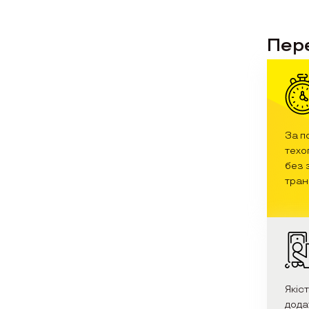
Пере
За п
техо
без 
тран
Якіс
дода