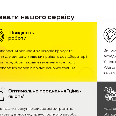
ваги нашого сервісу
Швидкість
роботи
Випро
опереднім записом ви швидко пройдете
акреди
гляд. У випадку, якщо ви приїдете до лабораторії
Україн
запису, обов'язковий технічний контроль
0
«Загал
спортних засобів займе близько години.
та кал
Оптимальне поєднання "ціна -
якість"
ть наших послуг покриває всі витрати на
Наші е
ткову діагностику транспортного засобу.
обладн