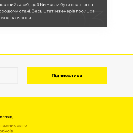
ортний засіб, щоб Ви могли бути впевнені в
03
орошому стані. Весь штат інженерів пройшов
льне навчання.
огляд
тажних авто
обусів