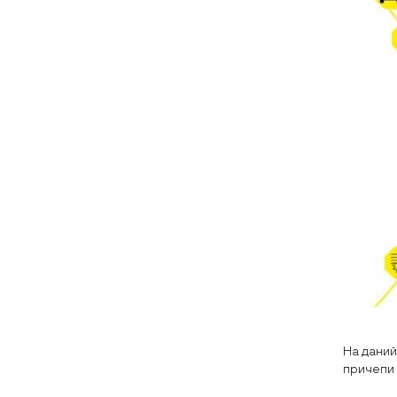
На даний
причепи 