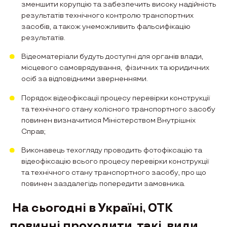
зменшити корупцію та забезпечить високу надійність
результатів технічного контролю транспортних
засобів, а також унеможливить фальсифікацію
результатів.
Відеоматеріали будуть доступнi для органiв влади,
мiсцевого самоврядування, фiзичних та юридичних
осiб за вiдповідними зверненнями.
Порядок вiдеофіксації процесу перевірки конструкції
та технічного стану колісного транспортного засобу
повинен визначитися Міністерством Внутрішніх
Справ;
Виконавець техогляду проводить фотофiксацію та
відеофіксацію всього процесу перевірки конструкції
та технічного стану транспортного засобу, про що
повинен заздалегідь попередити замовника.
На сьогодні в Україні, ОТК
повинні проходити, такі види