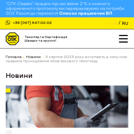
“ОТК-Сервіс” працює під час війни. 2 % з кожного
оформленого протоколу ми перераховуємо на потреби
ЗСУ. Разом до перемоги!
Список працюючих ВЛ
UA
RU
+38 (067) 647-02-02
Техогляд та Сертифікація
Швидко та зручно!
Головна
Новини
З серпня 2023 року вступають в силу нові
правила проходження обов’язкового техогляду.
Новини