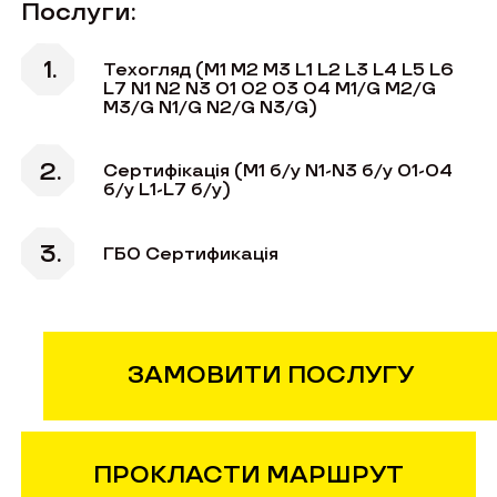
Послуги:
Техогляд (M1 M2 M3 L1 L2 L3 L4 L5 L6
L7 N1 N2 N3 O1 O2 O3 O4 M1/G M2/G
M3/G N1/G N2/G N3/G)
Сертифікація (М1 б/у N1-N3 б/у О1-О4
б/у L1-L7 б/у)
ГБО Сертификація
ЗАМОВИТИ ПОСЛУГУ
ПРОКЛАСТИ МАРШРУТ