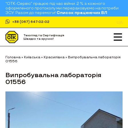
“ОТК-Сервіс” працює під час війни. 2 % з кожного
оформленого протоколу ми перераховуємо на потреби
ЗСУ. Разом до перемоги!
Список працюючих ВЛ
UA
+38 (067) 647-02-02
Техогляд та Сертифікація
Швидко та зручно!
Головна
»
Київська
»
Красилівка
»
Випробувальна лабораторія
01556
Випробувальна лабораторія
01556