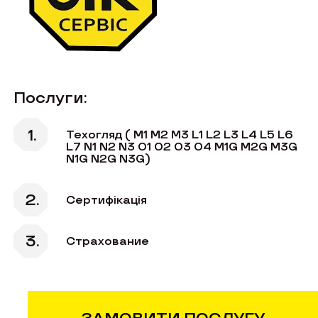
Послуги:
Техогляд ( M1 М2 М3 L1 L2 L3 L4 L5 L6
L7 N1 N2 N3 O1 O2 O3 O4 M1G M2G M3G
N1G N2G N3G)
Сертифікація
Страхование