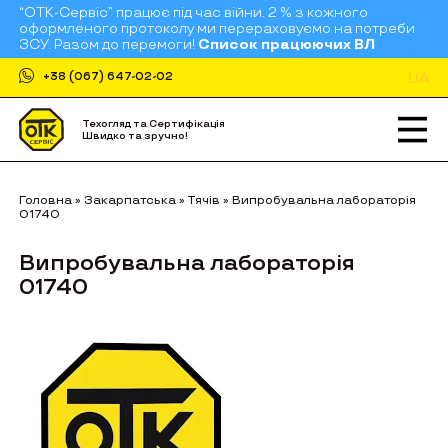
“ОТК-Сервіс” працює під час війни. 2 % з кожного
оформленого протоколу ми перераховуємо на потреби
ЗСУ. Разом до перемоги!
Список працюючих ВЛ
UA
+38 (067) 647-02-02
Техогляд та Сертифікація
Швидко та зручно!
Головна
»
Закарпатська
»
Тячів
»
Випробувальна лабораторія
01740
Випробувальна лабораторія
01740