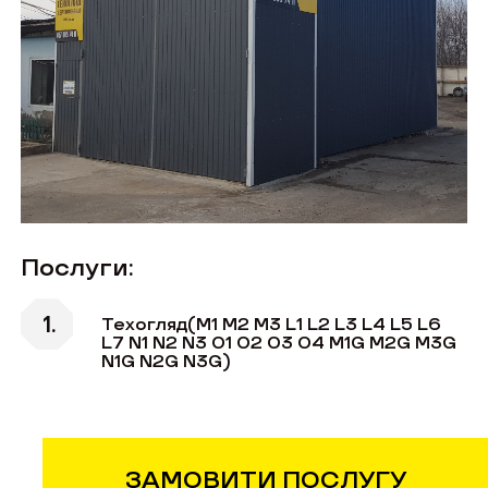
Послуги:
Техогляд(M1 М2 М3 L1 L2 L3 L4 L5 L6
L7 N1 N2 N3 O1 O2 O3 O4 M1G M2G M3G
N1G N2G N3G)
ЗАМОВИТИ ПОСЛУГУ