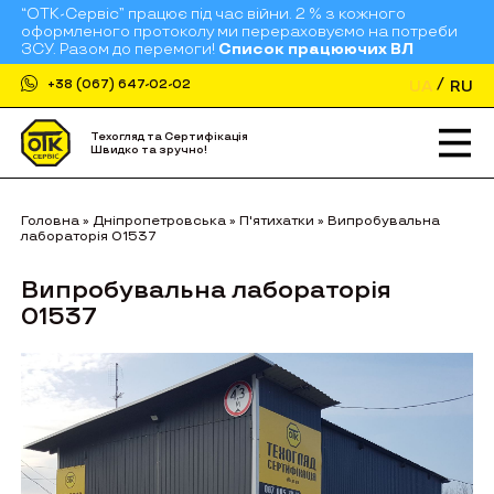
“ОТК-Сервіс” працює під час війни. 2 % з кожного
оформленого протоколу ми перераховуємо на потреби
ЗСУ. Разом до перемоги!
Список працюючих ВЛ
UA
RU
+38 (067) 647-02-02
Техогляд та Сертифікація
Швидко та зручно!
Головна
»
Дніпропетровська
»
П'ятихатки
»
Випробувальна
лабораторія 01537
Випробувальна лабораторія
01537