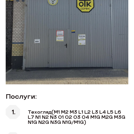
Послуги:
Техогляд(M1 M2 M3 L1 L2 L3 L4 L5 L6
L7 N1 N2 N3 O1 O2 O3 O4 M1G M2G M3G
N1G N2G N3G N1G/M1G)