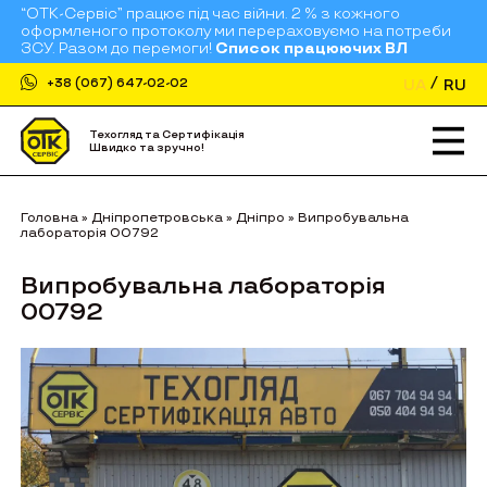
“ОТК-Сервіс” працює під час війни. 2 % з кожного
оформленого протоколу ми перераховуємо на потреби
ЗСУ. Разом до перемоги!
Список працюючих ВЛ
UA
RU
+38 (067) 647-02-02
Техогляд та Сертифікація
Швидко та зручно!
Головна
»
Дніпропетровська
»
Дніпро
»
Випробувальна
лабораторія 00792
Випробувальна лабораторія
00792