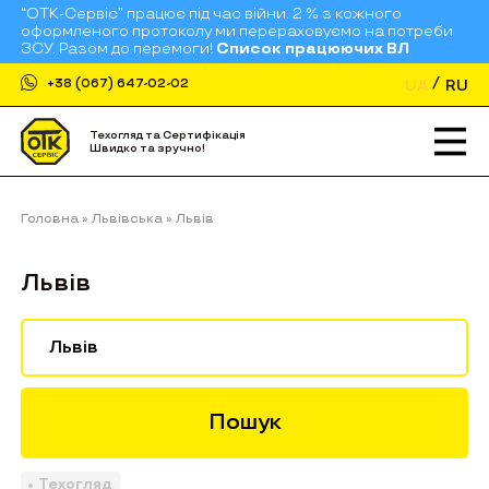
“ОТК-Сервіс” працює під час війни. 2 % з кожного
оформленого протоколу ми перераховуємо на потреби
ЗСУ. Разом до перемоги!
Список працюючих ВЛ
UA
RU
+38 (067) 647-02-02
Техогляд та Сертифікація
Швидко та зручно!
Головна
»
Львівська
»
Львів
Львів
Пошук
Техогляд