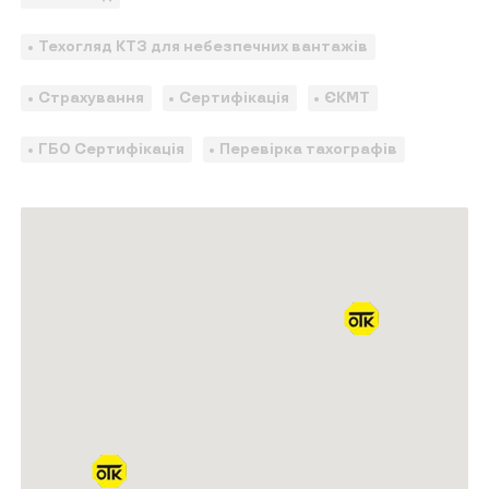
Техогляд КТЗ для небезпечних вантажів
Страхування
Сертифікація
ЄКМТ
ГБО Сертифікація
Перевірка тахографів