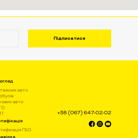
огляд
тажних авто
обусів
кових авто
ТО
+38 (067) 647-02-02
МТ
тифікація
тифікація ГБО
евірка