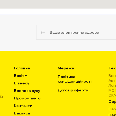
Головна
Мережа
Тех
Водіям
Ван
Політика
Авт
конфіденційності
Бізнесу
Лег
Договір оферти
МС
Безпека руху
ЄК
й,
Про компанію
Сер
Контакти
Сер
Вакансії
Пер