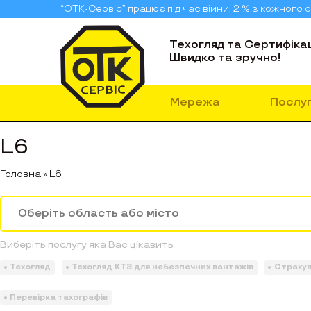
“ОТК-Сервіс” працює під час війни. 2 % з кожног
Техогляд та Сертифікац
Швидко та зручно!
Мережа
Послу
L6
Головна
»
L6
Виберіть послугу яка Вас цікавить
Техогляд
Техогляд КТЗ для небезпечних вантажів
Страху
Перевірка тахографів