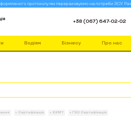
о оформленого протоколу ми перераховуємо на потреби ЗСУ. Ра
ія
+38 (067) 647-02-02
ги
Водіям
Бізнесу
Про нас
вання
Сертифікація
ЄКМТ
ГБО Сертифікація