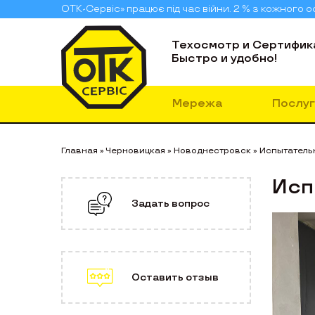
ОТК-Сервіс» працює під час війни. 2 % з кожного
Техосмотр и Сертифик
Быстро и удобно!
Мережа
Послуг
Главная
»
Черновицкая
»
Новоднестровск
»
Испытатель
Исп
Задать вопрос
Оставить отзыв