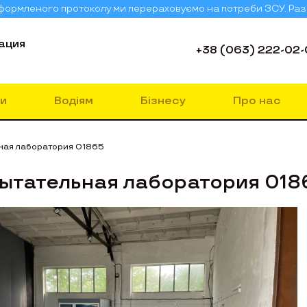
 оформленого протоколу ми перераховуємо на потреби ЗСУ. Ра
ация
+38 (063) 222-02-
и
Водіям
Бізнесу
Про нас
ная лаборатория 01865
ытательная лаборатория 018