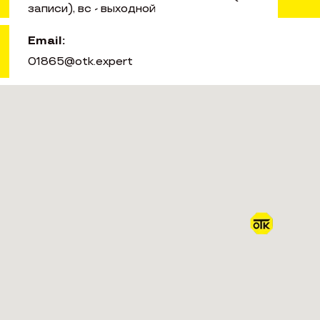
записи), вс - выходной
Email:
01865@otk.expert