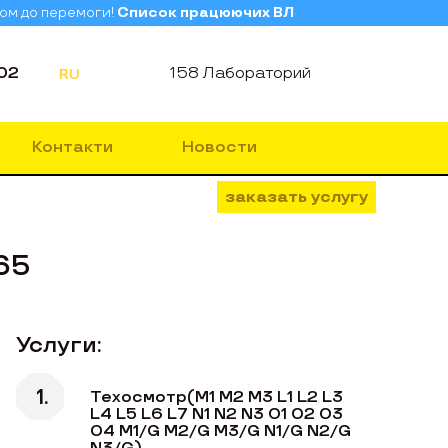
зом до перемоги!
Список працюючих ВЛ
02
158 Лабораторий
RU
Контакти
Новости
заказать услугу
65
Услуги:
Техосмотр(M1 M2 M3 L1 L2 L3
L4 L5 L6 L7 N1 N2 N3 O1 O2 O3
O4 M1/G M2/G M3/G N1/G N2/G