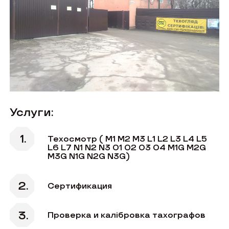
Услуги:
Техосмотр ( M1 М2 М3 L1 L2 L3 L4 L5
L6 L7 N1 N2 N3 O1 O2 O3 O4 M1G M2G
M3G N1G N2G N3G)
Сертификация
Проверка и калібровка тахографов