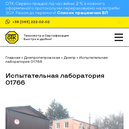
ОТК-Сервіс» працює під час війни. 2 % з кожного
оформленого протоколу ми перераховуємо на потреби
ЗСУ. Разом до перемоги!
Список працюючих ВЛ
RU
+38 (063) 222-02-02
Техосмотр и Сертификация
Быстро и удобно!
Главная
»
Днепропетровская
»
Днепр
»
Испытательная
лаборатория 01766
Испытательная лаборатория
01766