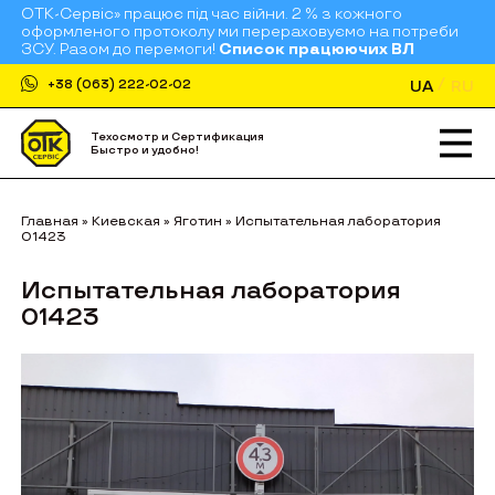
ОТК-Сервіс» працює під час війни. 2 % з кожного
оформленого протоколу ми перераховуємо на потреби
ЗСУ. Разом до перемоги!
Список працюючих ВЛ
UA
RU
+38 (063) 222-02-02
Техосмотр и Сертификация
Быстро и удобно!
Главная
»
Киевская
»
Яготин
»
Испытательная лаборатория
01423
Испытательная лаборатория
01423