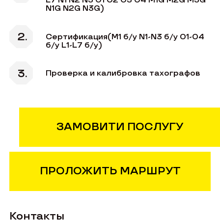
L7 N1 N2 N3 O1 O2 O3 O4 M1G M2G M3G
N1G N2G N3G)
Сертификация(М1 б/у N1-N3 б/у О1-О4
б/у L1-L7 б/у)
Проверка и калибровка тахографов
ЗАМОВИТИ ПОСЛУГУ
ПРОЛОЖИТЬ МАРШРУТ
Контакты