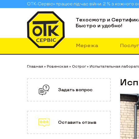
ОТК-Сервіс» працює під час війни. 2 % з кожного
Техосмотр и Сертифик
Быстро и удобно!
Мережа
Послуг
Главная
»
Ровенская
»
Острог
»
Испытательная лаборат
Исп
Задать вопрос
Оставить отзыв