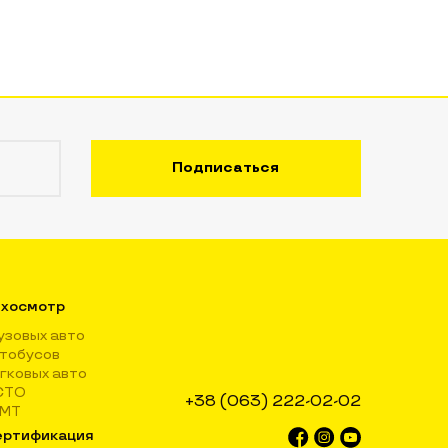
хосмотр
узовых авто
тобусов
гковых авто
СТО
+38 (063) 222-02-02
КМТ
ртификация