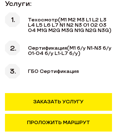
Услуги:
Техосмотр(M1 М2 М3 L1 L2 L3
L4 L5 L6 L7 N1 N2 N3 O1 O2 O3
O4 M1G M2G M3G N1G N2G N3G)
Сертификация(М1 б/у N1-N3 б/у
О1-О4 б/у L1-L7 б/у)
ГБО Сертификация
ЗАКАЗАТЬ УСЛУГУ
ПРОЛОЖИТЬ МАРШРУТ