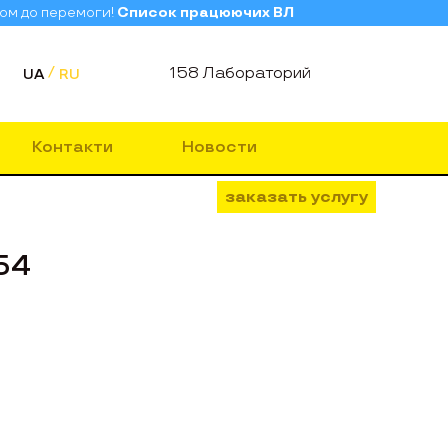
зом до перемоги!
Список працюючих ВЛ
158 Лабораторий
UA
RU
Контакти
Новости
заказать услугу
54