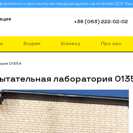
 оформленого протоколу ми перераховуємо на потреби ЗСУ. Ра
ация
+38 (063) 222-02-02
и
Водіям
Бізнесу
Про нас
ория 01354
ытательная лаборатория 013