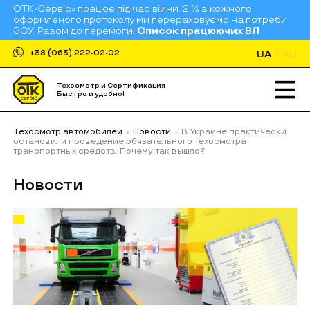
ОТК-Сервіс» працює під час війни. 2 % з кожного
оформленого протоколу ми перераховуємо на потреби
ЗСУ. Разом до перемоги!
Список працюючих ВЛ
UA
RU
+38 (063) 222-02-02
Техосмотр и Сертификация
Быстро и удобно!
Техосмотр автомобилей
Новости
В Украине практически
остановили проведение обязательного техосмотра
транспортных средств. Почему так вышло?
Новости