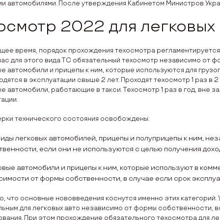
и автомобилями. После утверждения Кабинетом Министров Укра
осмотр 2022 для легковых
щее время, порядок прохождения техосмотра регламентируется 
час для этого вида ТС обязательный техосмотр независимо от ф
ые автомобили и прицепы к ним, которые используются для груз
одятся в эксплуатации свыше 2 лет. Проходят техосмотр 1 раз в 2 
ые автомобили, работающие в такси. Техосмотр 1 раз в год, вне з
ации.
ерки технического состояния освобождены:
виды легковых автомобилей, прицепы и полуприцепы к ним, не
твенности, если они не используются с целью получения дохо
овые автомобили и прицепы к ним, которые используют в ком
симости от формы собственности, в случае если срок эксплуа
, что основные нововведения коснутся именно этих категорий.
льным для легковых авто независимо от формы собственности, 
вания. При этом прохождение обязательного техосмотра для ле