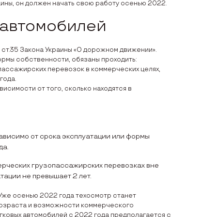
ины, он должен начать свою работу осенью 2022.
 автомобилей
ст.35 Закона Украины «О дорожном движении».
ормы собственности, обязаны проходить:
опассажирских перевозок в коммерческих целях,
года.
ависимости от того, сколько находятся в
зависимо от срока эксплуатации или формы
да.
мерческих грузопассажирских перевозках вне
тации не превышает 2 лет.
 Уже осенью 2022 года техосмотр станет
возраста и возможности коммерческого
гковых автомобилей с 2022 года предполагается с