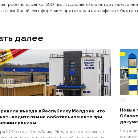
пыт работы на рынке, 350 тысяч довольных клиентов и свыше мил
 автомобилей, мы оформляем протоколы и сертификаты быстро 
ать далее
Новые 
правила въезда в Республику Молдова: что
Обязат
знать водителям на собственном авто при
докуме
чении границы
Пограни
аря 2025 года Республика Молдова ввела важные
водител
я в правила въезда для водителей, планирующих