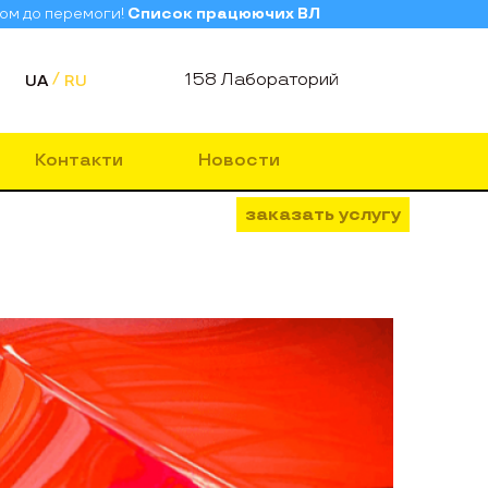
зом до перемоги!
Список працюючих ВЛ
158 Лабораторий
UA
RU
Контакти
Новости
заказать услугу