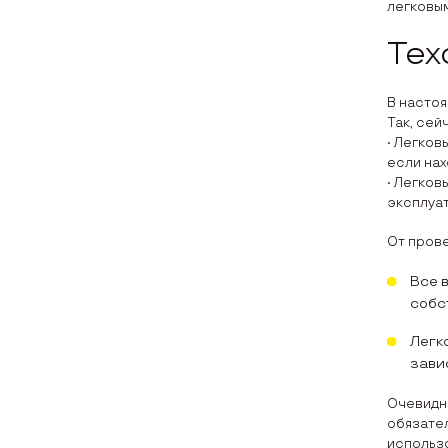
легковым
Тех
В настоя
Так, сей
• Легков
если нах
• Легков
эксплуат
От пров
Все 
собс
Легк
зави
Очевидно
обязате
использо