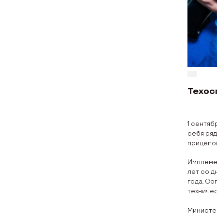
Техос
1 сентяб
себя ряд
прицепов
Имплемен
лет со д
года. Со
техничес
Министе