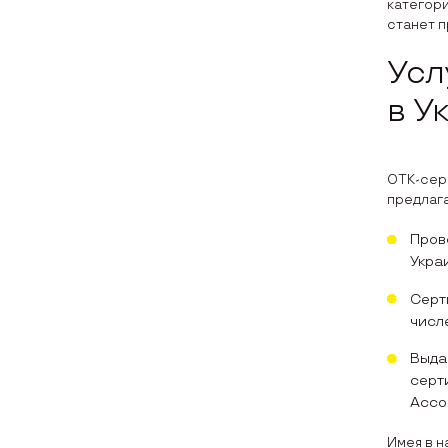
категори
станет п
Усл
в У
ОТК-серв
предлаг
Пров
Украи
Серт
числ
Выда
серт
Ассо
Имея в 