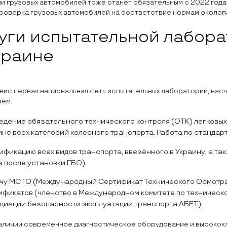
и грузовых автомобилей тоже станет обязательным с 2022 года
роверка грузовых автомобилей на соответствие нормам эколог
уги испытательной лабор
краине
ис первая национальная сеть испытательных лабораторий, нас
аем:
едение обязательного технического контроля (ОТК) легковых
не всех категорий колесного транспорта. Работа по стандарт
ификацию всех видов транспорта, ввезённого в Украину, а та
е после установки ГБО).
чу МСТО (Международный Сертификат Технического Осмотра
ификатов (членство в Международном комитете по техническо
циации безопасности эксплуатации транспорта АБЕТ).
наличии современное диагностическое оборудование и высокок