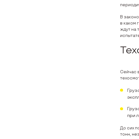
периодич
В законо
в каком 
ждут на 
испытат
Тех
Сейчас в
техосмот
Грузо
экспл
Груз
при 
До сих п
тонн, не