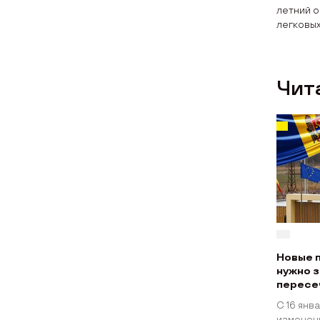
летний о
легковых
Чит
Новые 
нужно 
пересе
С 16 янв
изменени