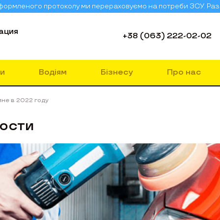
 оформленого протоколу ми перераховуємо на потреби ЗСУ. Ра
ация
+38 (063) 222-02-02
и
Водіям
Бізнесу
Про нас
ине в 2022 году
ости