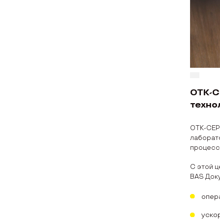
ОТК-С
техно
ОТК-СЕР
лаборат
процесса
С этой ц
BAS Док
опер
уско