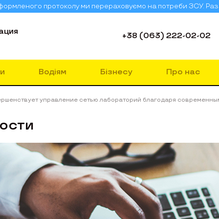
 оформленого протоколу ми перераховуємо на потреби ЗСУ. Ра
ация
+38 (063) 222-02-02
и
Водіям
Бізнесу
Про нас
ршенствует управление сетью лабораторий благодаря современны
ости