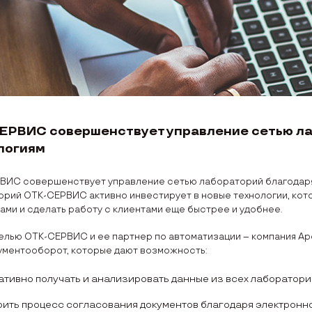
ЕРВИС совершенствует управление сетью л
логиям
ВИС совершенствует управление сетью лабораторий благодаря
орий ОТК-СЕРВИС активно инвестирует в новые технологии, кот
ми и сделать работу с клиентами еще быстрее и удобнее.
елью ОТК-СЕРВИС и ее партнер по автоматизации – компания Ap
ументооборот, которые дают возможность:
ативно получать и анализировать данные из всех лаборатори
рить процесс согласования документов благодаря электронн