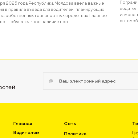
Пограни
аря 2025 года Республика Молдова ввела важные
водител
я в правила въезда для водителей, планирующих
изменен
на собственных транспортных средствах. Главное
автомоб
о — обязательное наличие про...
остей
Главная
Сеть
Те
Водителям
Гр
Политика