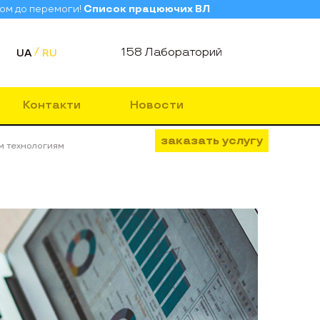
зом до перемоги!
Список працюючих ВЛ
158 Лабораторий
UA
RU
Контакти
Новости
заказать услугу
м технологиям