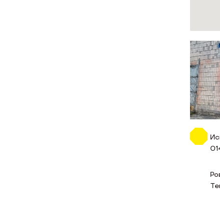
Ис
01
Ро
Те