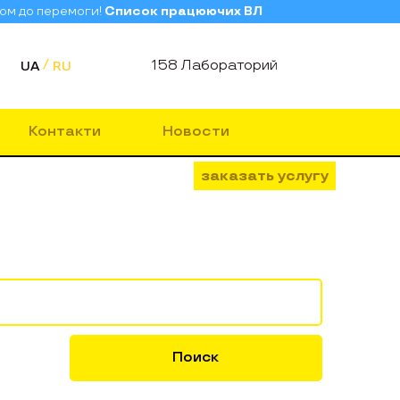
зом до перемоги!
Список працюючих ВЛ
158 Лабораторий
UA
RU
Контакти
Новости
заказать услугу
Поиск