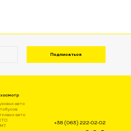
хосмотр
узовых авто
тобусов
гковых авто
СТО
+38 (063) 222-02-02
КМТ