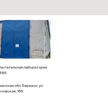
пытательная лаборатория
486
венская обл, Березно, ул.
кловская, 166