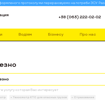
 оформленого протоколу ми перераховуємо на потреби ЗСУ. Ра
ация
+38 (063) 222-02-02
и
Водіям
Бізнесу
Про нас
езно
е услугу которая Вас интересует
мотр
Техосмотр КТС для опасных грузов
Страхование