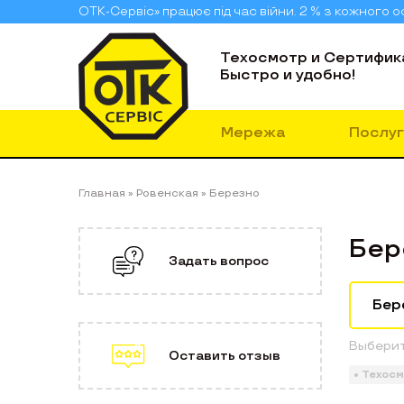
ОТК-Сервіс» працює під час війни. 2 % з кожного
Техосмотр и Сертифик
Быстро и удобно!
Мережа
Послуг
Главная
»
Ровенская
»
Березно
Бер
Задать вопрос
Выберит
Оставить отзыв
Техос