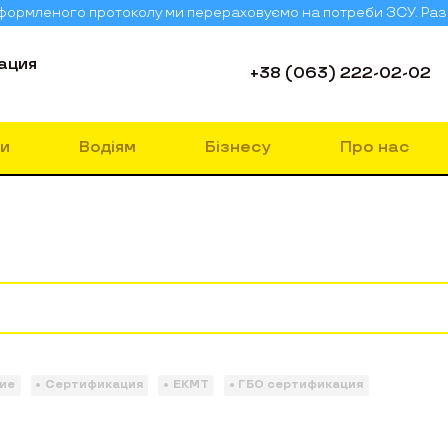
 оформленого протоколу ми перераховуємо на потреби ЗСУ. Ра
ация
+38 (063) 222-02-02
и
Водіям
Бізнесу
Про нас
ие
Сертификация
ЕКМТ
ГБО сертификация