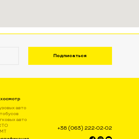
хосмотр
узовых авто
тобусов
гковых авто
СТО
+38 (063) 222-02-02
КМТ
ртификация