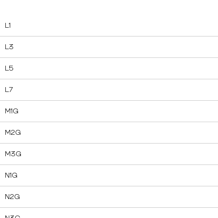
L1
L3
L5
L7
M1G
M2G
M3G
N1G
N2G