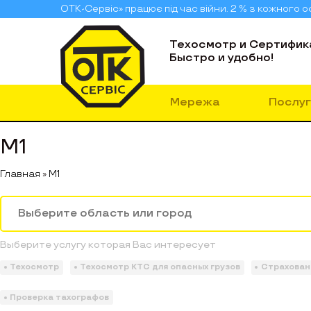
ОТК-Сервіс» працює під час війни. 2 % з кожного
Техосмотр и Сертифик
Быстро и удобно!
Мережа
Послуг
M1
Главная
»
M1
Выберите услугу которая Вас интересует
Техосмотр
Техосмотр КТС для опасных грузов
Страхован
Проверка тахографов