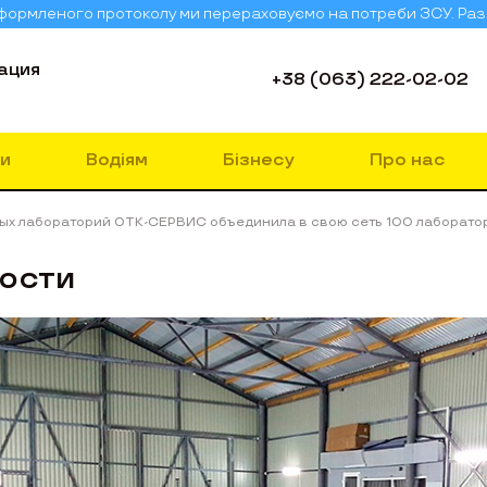
 оформленого протоколу ми перераховуємо на потреби ЗСУ. Ра
ация
+38 (063) 222-02-02
и
Водіям
Бізнесу
Про нас
ых лабораторий ОТК-СЕРВИС объединила в свою сеть 100 лаборато
ости