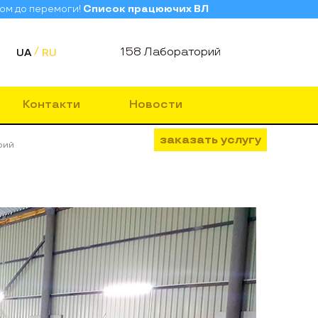
зом до перемоги!
Список працюючих ВЛ
158 Лабораторий
UA
RU
Контакти
Новости
заказать услугу
рий