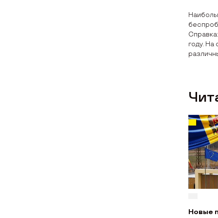
Наиболь
беспроб
Справка:
году. На
различн
Чит
Новые 