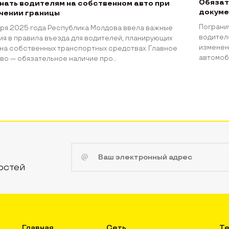
Обязат
знать водителям на собственном авто при
докуме
чении границы
Пограни
аря 2025 года Республика Молдова ввела важные
водител
я в правила въезда для водителей, планирующих
изменен
на собственных транспортных средствах. Главное
автомоб
о — обязательное наличие про...
остей
Главная
Сеть
Те