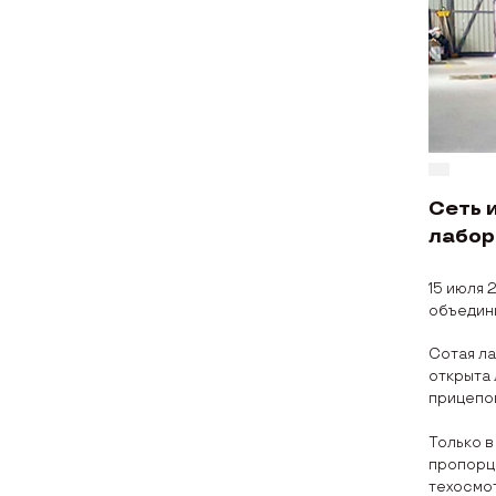
Сеть 
лабор
15 июля 
объедини
Сотая ла
открыта 
прицепо
Только в
пропорц
техосмотр