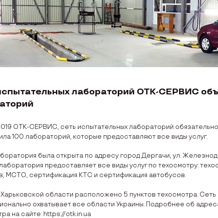
испытательных лабораторий ОТК-СЕРВИС объе
аторий
2019 ОТК-СЕРВИС, сеть испытательных лабораторий обязательно
ла 100 лабораторий, которые предоставляют все виды услуг.
боратория была открыта по адресу город Дергачи, ул. Железнод
лаборатория предоставляет все виды услуг по техосмотру: техос
в, МСТО, сертификация КТС и сертификация автобусов.
 Харьковской области расположено 5 пунктов техосмотра. Сеть 
ионально охватывает все области Украины. Подробнее об адрес
а на сайте: https://otk.in.ua