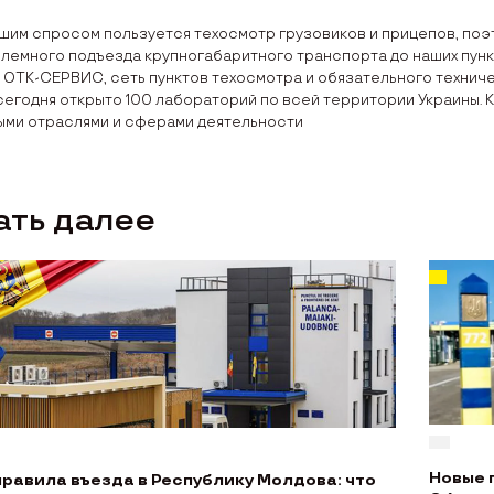
шим спросом пользуется техосмотр грузовиков и прицепов, поэ
лемного подъезда крупногабаритного транспорта до наших пунк
 ОТК-СЕРВИС, сеть пунктов техосмотра и обязательного технич
 сегодня открыто 100 лабораторий по всей территории Украины
ыми отраслями и сферами деятельности
ать далее
Новые 
правила въезда в Республику Молдова: что