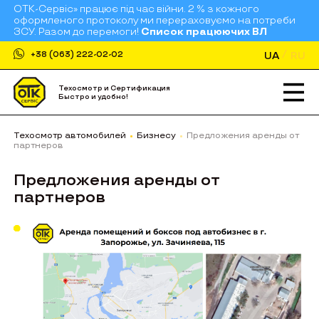
ОТК-Сервіс» працює під час війни. 2 % з кожного
оформленого протоколу ми перераховуємо на потреби
ЗСУ. Разом до перемоги!
Список працюючих ВЛ
UA
RU
+38 (063) 222-02-02
Техосмотр и Сертификация
Быстро и удобно!
Техосмотр автомобилей
Бизнесу
Предложения аренды от
партнеров
Предложения аренды от
партнеров